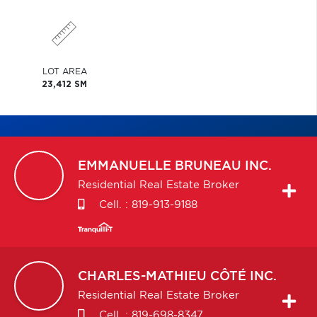
LOT AREA
23,412 SM
EMMANUELLE
BRUNEAU INC.
Residential Real Estate Broker
Cell. :
819-913-9188
CHARLES-MATHIEU
CÔTÉ INC.
Residential Real Estate Broker
Cell. :
819-698-8347