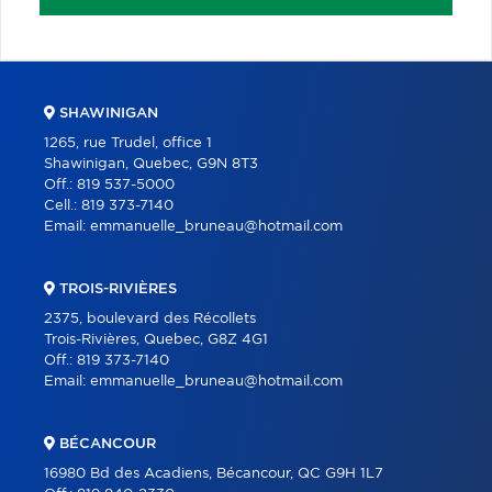
SHAWINIGAN
1265, rue Trudel, office 1
Shawinigan, Quebec, G9N 8T3
Off.:
819 537-5000
Cell.:
819 373-7140
Email:
emmanuelle_bruneau@hotmail.com
TROIS-RIVIÈRES
2375, boulevard des Récollets
Trois-Rivières, Quebec, G8Z 4G1
Off.:
819 373-7140
Email:
emmanuelle_bruneau@hotmail.com
BÉCANCOUR
16980 Bd des Acadiens, Bécancour, QC G9H 1L7