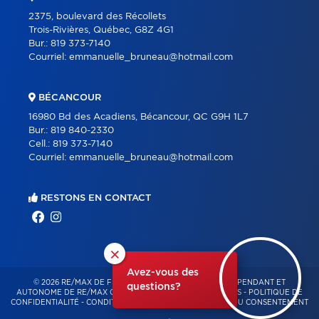
2375, boulevard des Récollets
Trois-Rivières, Québec, G8Z 4G1
Bur.:
819 373-7140
Courriel:
emmanuelle_bruneau@hotmail.com
BÉCANCOUR
16980 Bd des Acadiens, Bécancour, QC G9H 1L7
Bur.:
819 840-2330
Cell.:
819 373-7140
Courriel:
emmanuelle_bruneau@hotmail.com
RESTONS EN CONTACT
×
Avez-vous des
© 2026 RE/MAX DE FRANCHEVILLE – FRANCHISÉ INDÉPENDANT ET
questions?
AUTONOME DE RE/MAX QUÉBEC – TOUS DROITS RÉSERVÉS -
POLITIQUE DE
CONFIDENTIALITÉ
-
CONDITIONS D'UTILISATION
-
GESTION DU CONSENTEMENT