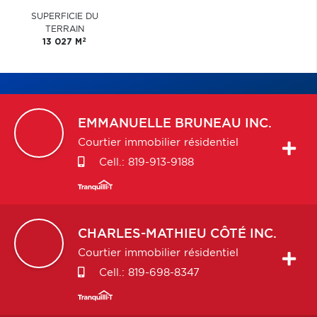
SUPERFICIE DU
TERRAIN
2
13 027 M
EMMANUELLE
BRUNEAU INC.
Courtier immobilier résidentiel
Cell.:
819-913-9188
CHARLES-MATHIEU
CÔTÉ INC.
Courtier immobilier résidentiel
Cell.:
819-698-8347